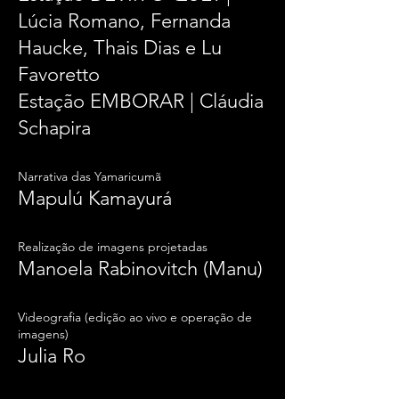
Lúcia Romano, Fernanda
Haucke, Thais Dias e Lu
Favoretto
Estação EMBORAR | Cláudia
Schapira
Narrativa das Yamaricumã
Mapulú Kamayurá
Realização de imagens projetadas
Manoela Rabinovitch (Manu)
Videografia (edição ao vivo e operação de
imagens)
Julia Ro