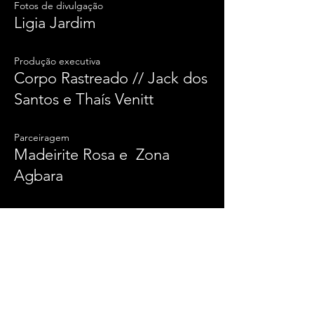
Fotos de divulgação
Ligia Jardim
Produção executiva
Corpo Rastreado // Jack dos
Santos e Thaís Venitt
Parceiragem
Madeirite Rosa e Zona
Agbara
Encenação
Estação LEMBRE-SE DE MIM
| Natalia Mallo
Estação DEVIR O QUE? | Lu
Favoreto