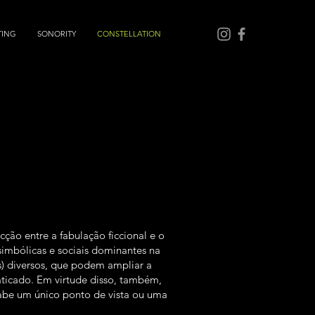
TING
SONORITY
CONSTELLATION
ção entre a fabulação ficcional e o
simbólicas e sociais dominantes na
cos) diversos, que podem ampliar a
raticado. Em virtude disso, também,
cabe um único ponto de vista ou uma