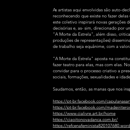
As artistas aqui envolvidas são auto-de
reconhecendo que existe no fazer delas 
este coletivo inspirará novas gerações 
decisórias e, as- sim, direcionado por 
“A Morte da Estrela", além disso, criti
produções de representações) dissemina
de trabalho seja equânime, com a valora
“A Morte da Estrela" aposta na constitu
fazer teatro para elas, mas com elas. N
convidar para o processo criativo a pre
sociais, formações, sexualidades e idade
Saudamos, então, as manas que nos ins
https://pt-br.facebook.com/capulanasar
https://pt-br.facebook.com/madeiritero
https://www.cialivre.art.br/home
https://ciaoitonovadanca.com.br/
https://refcenafeminista820107680.wor