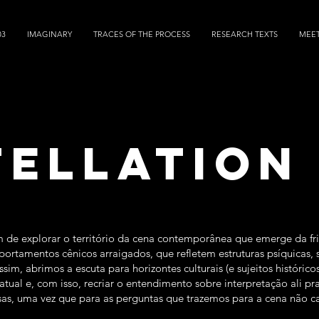
03
IMAGINARY
TRACES OF THE PROCESS
RESEARCH TEXTS
MEE
ellation
m de explorar o território da cena contemporânea que emerge da fric
ortamentos cênicos arraigados, que refletem estruturas psíquicas, 
Assim, abrimos a escuta para horizontes culturais (e sujeitos históri
tual e, com isso, recriar o entendimento sobre interpretação ali p
rsas, uma vez que para as perguntas que trazemos para a cena não 