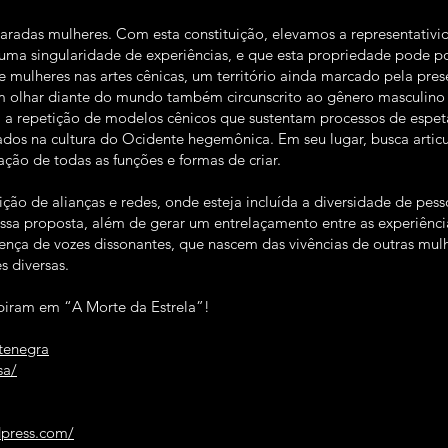
claradas mulheres. Com esta constituição, elevamos a representativid
uma singularidade de experiências, e que esta propriedade pode pot
de mulheres nas artes cênicas, um território ainda marcado pela pr
um olhar diante do mundo também circunscrito ao gênero masculino e
ca a repetição de modelos cênicos que sustentam processos de espet
dos na cultura do Ocidente hegemônica. Em seu lugar, busca articu
ção de todas as funções e formas de criar.
ição de alianças e redes, onde esteja incluída a diversidade de pe
ossa proposta, além de gerar um entrelaçamento entre as experiênci
sença de vozes dissonantes, que nascem das vivências de outras mulh
s diversas.
piram em “A Morte da Estrela”!
tenegra
sa/
dpress.com/