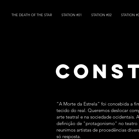
THE DEATH OF THE STAR
STATION #01
STATION #02
STATION #
const
“A Morte da Estrela” foi concebida a fi
tecido do real. Queremos deslocar comp
arte teatral e na sociedade ocidentais. 
definição de "protagonismo" no teatro a
reunimos artistas de procedências dive
só resposta.